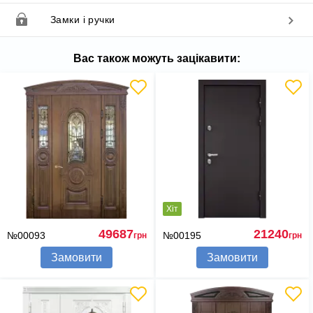
Замки і ручки
Вас також можуть зацікавити:
Хіт
49687
21240
№00093
№00195
грн
грн
Замовити
Замовити