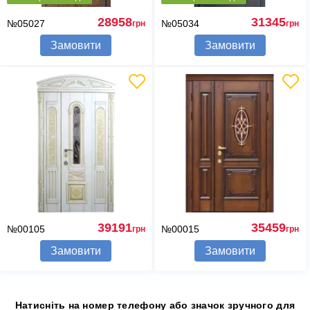
28958
31345
№05027
№05034
грн
грн
Замовити
Замовити
39191
35459
№00105
№00015
грн
грн
Замовити
Замовити
Натисніть на номер телефону або значок зручного для