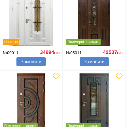
Новинка
Полімерні накладки
34994
42537
№00011
№05011
грн
грн
Замовити
Замовити
Полімерні накладки
Полімерні накладки