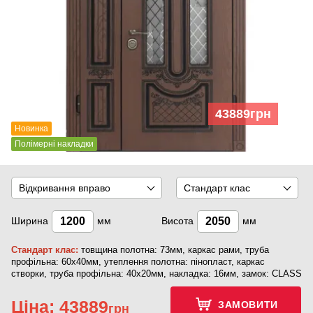
43889
грн
Новинка
Полімерні накладки
Відкривання вправо
Стандарт клас
Ширина
мм
Висота
мм
Стандарт клас:
товщина полотна: 73мм, каркас рами, труба
профільна: 60х40мм, утеплення полотна: пінопласт, каркас
створки, труба профільна: 40х20мм, накладка: 16мм, замок: CLASS
Ціна:
43889
ЗАМОВИТИ
грн