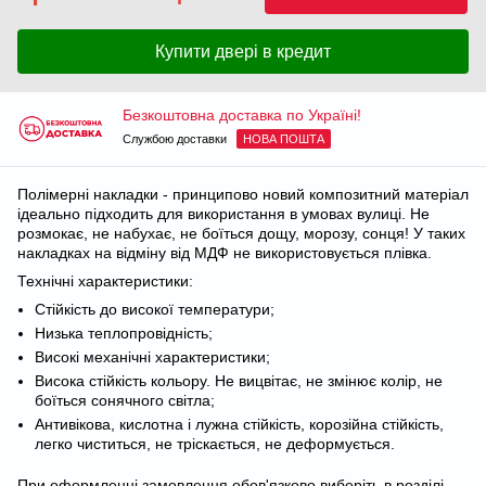
Купити двері в кредит
Безкоштовна доставка по Україні!
Службою доставки
НОВА ПОШТА
Полімерні накладки - принципово новий композитний матеріал
ідеально підходить для використання в умовах вулиці. Не
розмокає, не набухає, не боїться дощу, морозу, сонця! У таких
накладках на відміну від МДФ не використовується плівка.
Технічні характеристики:
Стійкість до високої температури;
Низька теплопровідність;
Високі механічні характеристики;
Висока стійкість кольору. Не вицвітає, не змінює колір, не
боїться сонячного світла;
Антивікова, кислотна і лужна стійкість, корозійна стійкість,
легко чиститься, не тріскається, не деформується.
При оформленні замовлення обов'язково виберіть в розділі