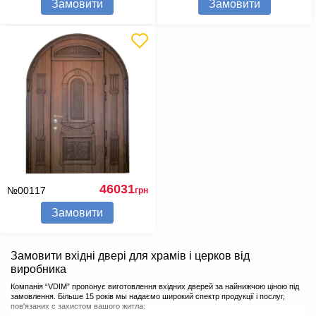
Замовити
Замовити
46031
№00117
грн
Замовити
Замовити вхідні двері для храмів і церков від
виробника
Компанія “VDIM” пропонує виготовлення вхідних дверей за найнижчою ціною під
замовлення. Більше 15 років мы надаємо широкий спектр продукції і послуг,
пов'язаних c захистом вашого житла: