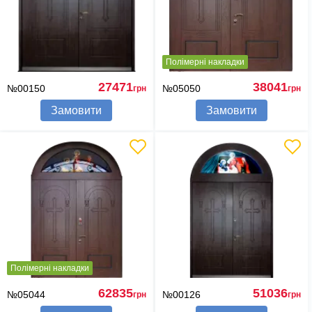
Полімерні накладки
27471
38041
№00150
№05050
грн
грн
Замовити
Замовити
Полімерні накладки
62835
51036
№05044
№00126
грн
грн