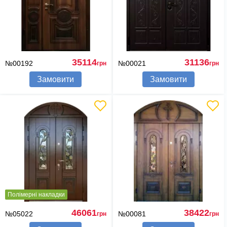
35114
31136
№00192
№00021
грн
грн
Замовити
Замовити
Полімерні накладки
46061
38422
№05022
№00081
грн
грн