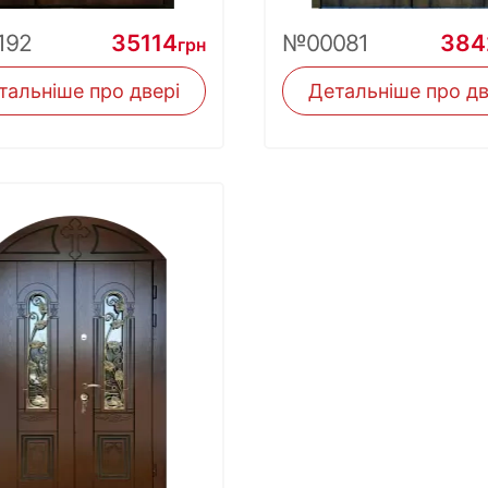
192
35114
№00081
384
грн
тальніше про двері
Детальніше про дв