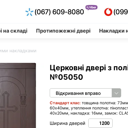
(067) 609-8080
(099
і на складі
Протипожежні двері
Накладки н
ними накладками
Церковні двері з по
№05050
Відкривання вправо
Стандарт клас:
товщина полотна: 73мм,
60х40мм, утеплення полотна: пінопласт
40х20мм, накладка: 16мм, замок: CLA
Ширина дверей