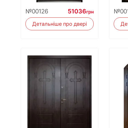
№00126
51036
№00
грн
Детальніше про двері
Де