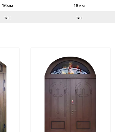
16мм
16мм
так
так