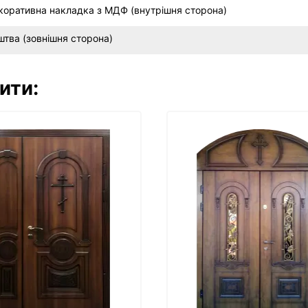
коративна накладка з МДФ (внутрішня сторона)
штва (зовнішня сторона)
ити: