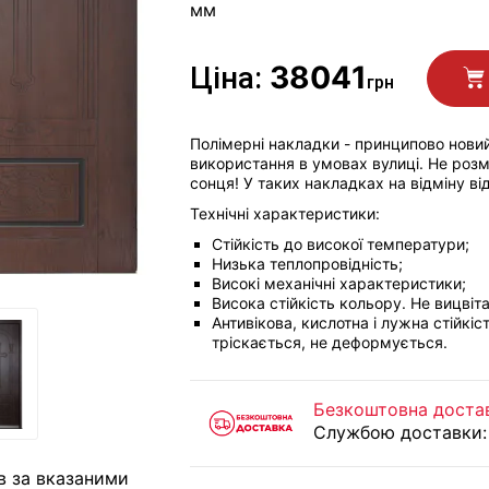
мм
38041
Ціна:
грн
Полімерні накладки - принципово новий
використання в умовах вулиці. Не розм
сонця! У таких накладках на відміну в
Технічні характеристики:
Стійкість до високої температури;
Низька теплопровідність;
Високі механічні характеристики;
Висока стійкість кольору. Не вицвіта
Антивікова, кислотна і лужна стійкіст
тріскається, не деформується.
Безкоштовна доставк
Службою доставки:
в за вказаними