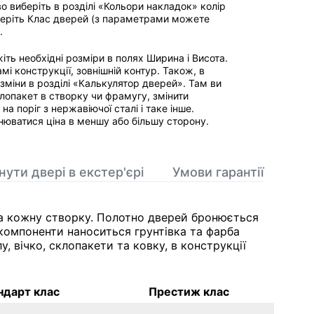
 виберіть в розділі «Кольори накладок» колір
Оберіть Клас дверей (з параметрами можете
.
іть необхідні розміри в полях Ширина і Висота.
мі конструкції, зовнішній контур. Також, в
міни в розділі «Калькулятор дверей». Там ви
лопакет в створку чи фрамугу, змінити
а поріг з нержавіючої сталі і таке інше.
інюватися ціна в меншу або більшу сторону.
ути двері в екстер'єрі
Умови гарантії
на кожну створку. Полотно дверей бронюється
 компоненти наноситься грунтівка та фарба
 вічко, склопакети та ковку, в конструкції
ндарт клас
Престиж клас