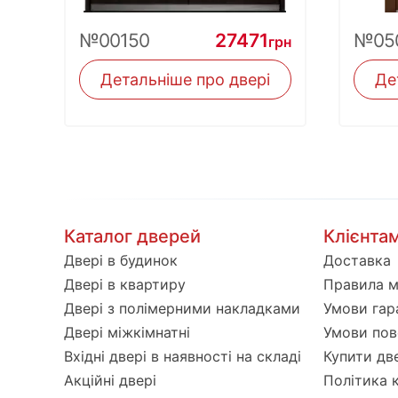
№00150
27471
№05
грн
Детальніше про двері
Де
Каталог дверей
Клієнта
Двері в будинок
Доставка
Двері в квартиру
Правила 
Двері з полімерними накладками
Умови гара
Двері міжкімнатні
Умови пов
Вхідні двері в наявності на складі
Купити дв
Акційні двері
Політика 