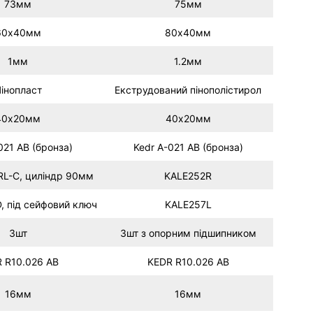
73мм
75мм
60х40мм
80х40мм
1мм
1.2мм
інопласт
Екструдований пінополістирол
40х20мм
40х20мм
021 AB (бронза)
Kedr A-021 AB (бронза)
RL-С, циліндр 90мм
KALE252R
, під сейфовий ключ
KALE257L
3шт
3шт з опорним підшипником
 R10.026 AB
KEDR R10.026 AB
16мм
16мм