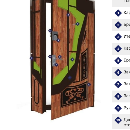
То
Ка
1
Бр
2
Ут
3
Ка
4
Бр
5
За
6
За
7
Зав
8
Ру
9
Де
10
ст