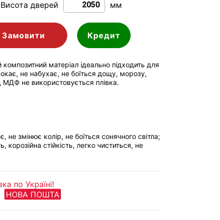
Висота дверей
мм
Замовити
Кредит
 композитний матеріал ідеально підходить для
окає, не набухає, не боїться дощу, морозу,
ід МДФ не використовується плівка.
є, не змінює колір, не боїться сонячного світла;
ь, корозійна стійкість, легко чиститься, не
а по Україні!
НОВА ПОШТА