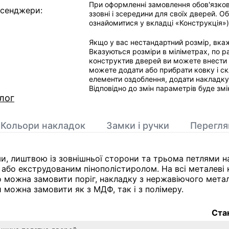
При оформленні замовлення обов'язково
есенджери:
ззовні і зсередини для своїх дверей. 
ознайомитися у вкладці «Конструкція»)
Якщо у вас нестандартний розмір, вкаж
Вказуються розміри в міліметрах, по ра
конструктив дверей ви можете внести з
можете додати або прибрати ковку і ск
елементи оздоблення, додати накладку н
Відповідно до змін параметрів буде зм
лог
Кольори накладок
Замки і ручки
Переглян
и, лиштвою із зовнішньої сторони та трьома петлями 
 або екструдованим пінополістиролом. На всі металеві
ожна замовити поріг, накладку з нержавіючого металу,
 можна замовити як з МДФ, так і з полімеру.
Ста