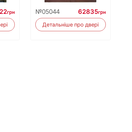
22
№05044
62835
грн
грн
ері
Детальніше про двері