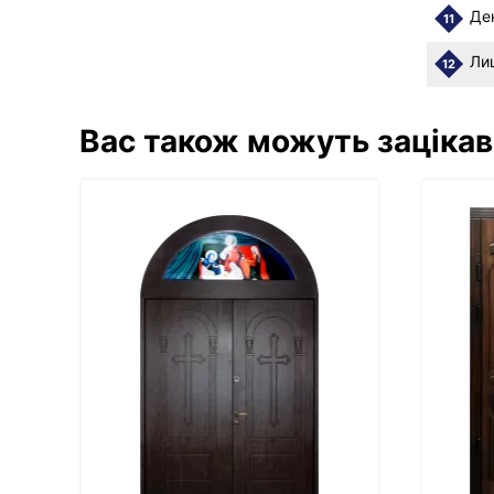
Де
11
Ли
12
Вас також можуть зацікав