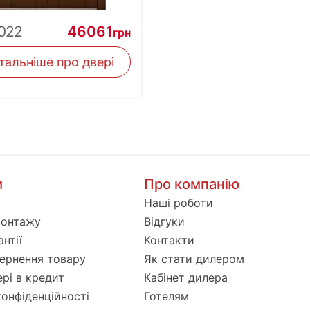
022
46061
грн
тальніше про двері
м
Про компанію
Наші роботи
монтажу
Відгуки
нтії
Контакти
ернення товару
Як стати дилером
ері в кредит
Кабінет дилера
конфіденційності
Готелям