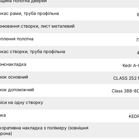
вщина полотна дверей
ркас рами, труба профільна
онювання створки, лист металевий
еплення полотна
П
ркас створки, труба профільна
онєнакладка
Kedr A-
мок основний
CLASS 252 
мок допоміжний
Class ЗВ8-8D
іси на одну створку
чка
KEDR
коративна накладка з полімеру (зовнішня
орона)