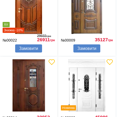
Хіт
Знижка -10%
29602
грн
26911
35127
№00022
№00009
грн
грн
Замовити
Замовити
Новинка