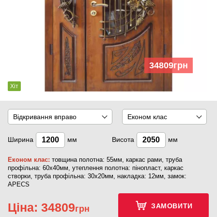
34809
грн
Хіт
Відкривання вправо
Економ клас
Ширина
мм
Висота
мм
Економ клас:
товщина полотна: 55мм, каркас рами, труба
профільна: 60х40мм, утеплення полотна: пінопласт, каркас
створки, труба профільна: 30х20мм, накладка: 12мм, замок:
APECS
Ціна:
34809
ЗАМОВИТИ
грн