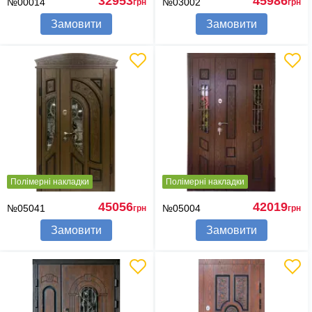
32953
45986
№00014
№03002
грн
грн
Замовити
Замовити
Полімерні накладки
Полімерні накладки
45056
42019
№05041
№05004
грн
грн
Замовити
Замовити