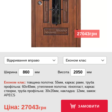
27043
грн
Відкривання вправо
Економ клас
Ширина
мм
Висота
мм
Економ клас:
товщина полотна: 55мм, каркас рами, труба
профільна: 60х40мм, утеплення полотна: пінопласт, каркас
створки, труба профільна: 30х20мм, накладка: 12мм, замок:
APECS
Ціна:
27043
ЗАМОВИТИ
грн