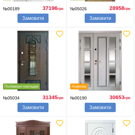
37196
28958
№00189
№05026
грн
грн
Замовити
Замовити
Полімерні накладки
Новинка
31345
30653
№05034
№00190
грн
грн
Замовити
Замовити