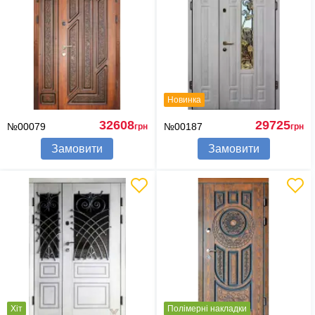
Новинка
32608
29725
№00079
№00187
грн
грн
Замовити
Замовити
Хіт
Полімерні накладки