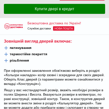
Купити двері в кредит
Безкоштовна доставка по Україні!
Службою доставки
НОВА ПОШТА
Зовнішній вигляд дверей включає:
патинування
термостійке покриття
різьблення
При оформленні замовлення обов'язково виберіть в розділі
«Кольори накладок» колір ззовні і зсередини для своїх дверей.
Оберіть Клас дверей (з параметрами можете ознайомитися у
вкладці «Конструкція»).
Якщо у вас нестандартний розмір, вкажіть необхідні розміри в
полях Ширина і Висота. Вказуються розміри в міліметрах, по
рамі конструкції, зовнішній контур. Також, в конструктив дверей
ви можете внести зміни в розділі «Калькулятор дверей». Там
ви можете додати або прибрати ковку і склопакет в створку чи