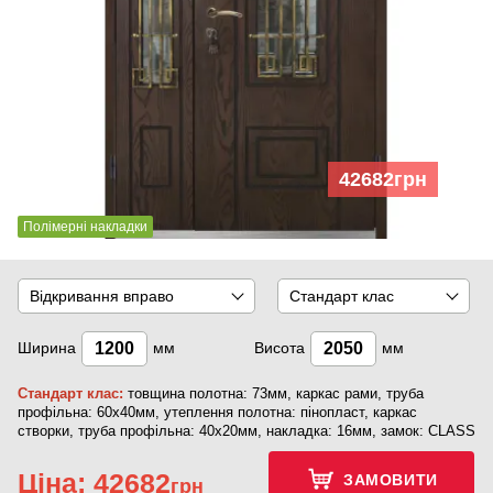
42682
грн
Полімерні накладки
Відкривання вправо
Стандарт клас
Ширина
мм
Висота
мм
Стандарт клас:
товщина полотна: 73мм, каркас рами, труба
профільна: 60х40мм, утеплення полотна: пінопласт, каркас
створки, труба профільна: 40х20мм, накладка: 16мм, замок: CLASS
Ціна:
42682
ЗАМОВИТИ
грн