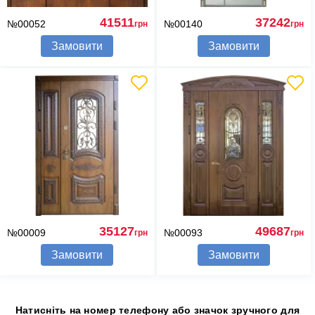
41511
37242
№00052
№00140
грн
грн
Замовити
Замовити
35127
49687
№00009
№00093
грн
грн
Замовити
Замовити
Натисніть на номер телефону або значок зручного для