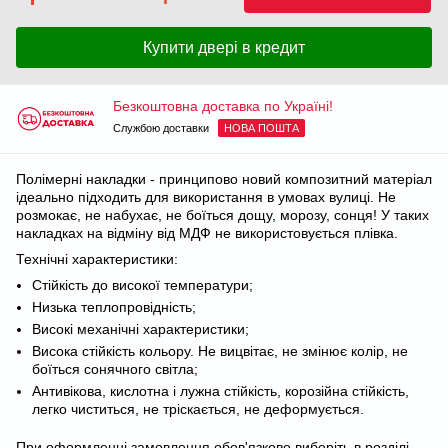
Купити двері в кредит
Безкоштовна доставка по Україні!
Службою доставки
НОВА ПОШТА
Полімерні накладки - принципово новий композитний матеріал
ідеально підходить для використання в умовах вулиці. Не
розмокає, не набухає, не боїться дощу, морозу, сонця! У таких
накладках на відміну від МДФ не використовується плівка.
Технічні характеристики:
Стійкість до високої температури;
Низька теплопровідність;
Високі механічні характеристики;
Висока стійкість кольору. Не вицвітає, не змінює колір, не
боїться сонячного світла;
Антивікова, кислотна і лужна стійкість, корозійна стійкість,
легко чиститься, не тріскається, не деформується.
При оформленні замовлення обов'язково виберіть в розділі