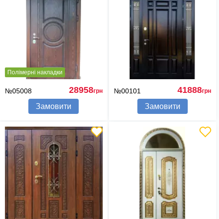
Полімерні накладки
28958
41888
№05008
№00101
грн
грн
Замовити
Замовити