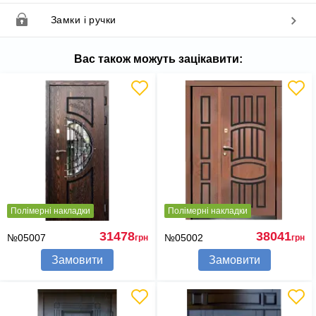
Замки і ручки
Вас також можуть зацікавити:
Полімерні накладки
Полімерні накладки
31478
38041
№05007
№05002
грн
грн
Замовити
Замовити