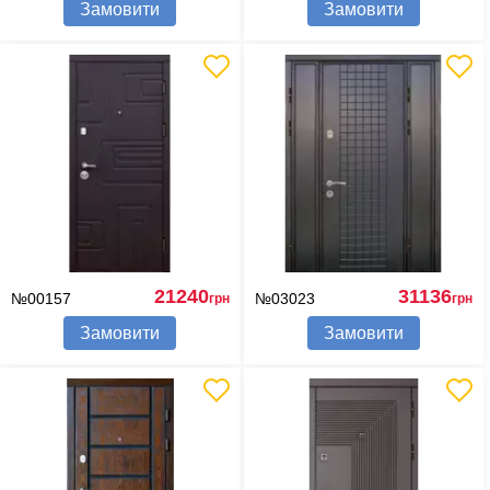
Замовити
Замовити
21240
31136
№00157
№03023
грн
грн
Замовити
Замовити