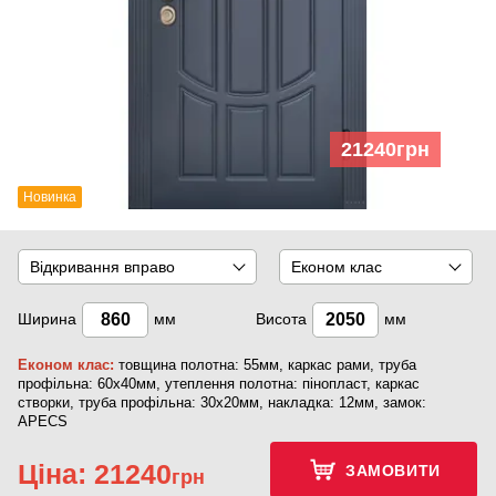
21240
грн
Новинка
Відкривання вправо
Економ клас
Ширина
мм
Висота
мм
Економ клас:
товщина полотна: 55мм, каркас рами, труба
профільна: 60х40мм, утеплення полотна: пінопласт, каркас
створки, труба профільна: 30х20мм, накладка: 12мм, замок:
APECS
Ціна:
21240
ЗАМОВИТИ
грн