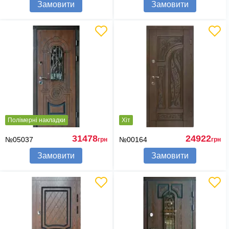
Замовити
Замовити
Полімерні накладки
Хіт
31478
24922
№05037
№00164
грн
грн
Замовити
Замовити