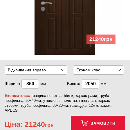
21240
грн
Відкривання вправо
Економ клас
Ширина
мм
Висота
мм
Економ клас:
товщина полотна: 55мм, каркас рами, труба
профільна: 60х40мм, утеплення полотна: пінопласт, каркас
створки, труба профільна: 30х20мм, накладка: 12мм, замок:
APECS
Ціна:
21240
ЗАМОВИТИ
грн