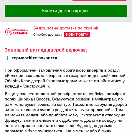
Купити двері в кредит
Безкоштовна доставка по Україні!
Службою доставки
НОВА ПОШТА
Зовнішній вигляд дверей включає:
термостійке покриття
При оформленні замовлення обов'язково виберіть в розділі
«Кольори накладок» колір ззовні і зсередини для своїх дверей.
Оберіть Клас дверей (з параметрами можете ознайомитися у
вкладці «Конструкція»).
Якщо у вас нестандартний розмір, вкажіть необхідні розміри в
полях Ширина і Висота. Вказуються розміри в міліметрах, по
рамі конструкції, зовнішній контур. Також, в конструктив дверей
ви можете внести зміни в розділі «Калькулятор дверей». Там
ви можете додати або прибрати ковку і склопакет в створку чи
фрамугу, змінити елементи оздоблення, додати накладку на
поріг з нержавіючої сталі і таке інше. Відповідно до змін
параметрів буде змінюватися ціна в меншу або більшу