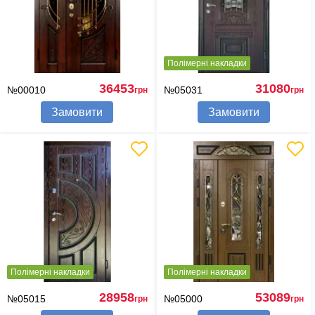
Полімерні накладки
36453
31080
№00010
№05031
грн
грн
Замовити
Замовити
Полімерні накладки
Полімерні накладки
28958
53089
№05015
№05000
грн
грн