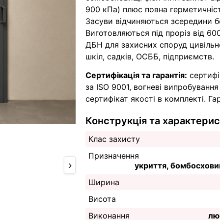
900 кПа) плюс повна герметичність
Засуви відчиняються зсередини бе
Виготовляються під проріз від 60
ДБН для захисних споруд цивільн
шкіл, садків, ОСББ, підприємств.
Сертифікація та гарантія:
сертифі
за ISO 9001, вогневі випробування
сертифікат якості в комплекті. Гар
Конструкція та характери
Клас захисту
Призначення
›
укриття, бомбосховищ
Ширина
Висота
Виконання
люк