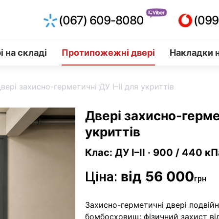
(067) 609-8080
(099
і на складі
Протипожежні двері
Накладки н
вері захисно-герметичні ДУ I–II для укриттів
Двері захисно-гермет
укриттів
Клас: ДУ I–II · 900 / 440 к
від 56 000
Ціна:
грн
Захисно-герметичні двері подвійн
бомбосховищ: фізичний захист ві