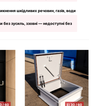
икнення шкідливих речовин, газів, води
 без зусиль, ззовні — недоступні без
0 / 60
EI 30 / 60