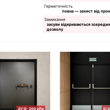
Герметичність
повна — захист від прон
Замикання
засуви відкриваються зсередини
дозволу
ДУ III · 200 кПа
EI 3