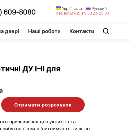
Українська
Русский
) 609-8080
без вихідних з 9:00 до 20:00
а двері
Наші роботи
Контакти
ичні ДУ I–II для
Па
Отримати розрахунок
ого призначення для укриттів та
д вибухової хвилі (витримують тиск до