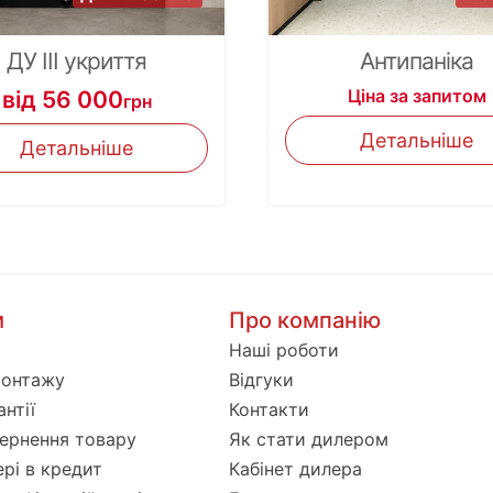
ДУ III укриття
Антипаніка
Ціна за запитом
від 56 000
грн
Детальніше
Детальніше
м
Про компанію
Наші роботи
монтажу
Відгуки
нтії
Контакти
ернення товару
Як стати дилером
ері в кредит
Кабінет дилера