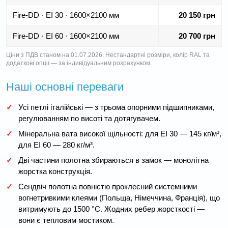
Fire-DD · EI 30 · 1600×2100 мм
20 150 грн
Fire-DD · EI 60 · 1600×2100 мм
20 700 грн
Ціни з ПДВ станом на 01.07.2026. Нестандартні розміри, колір RAL та
додаткові опції — за індивідуальним розрахунком.
Наші основні переваги
✓
Усі петлі італійські — з трьома опорними підшипниками,
регулюванням по висоті та дотягувачем.
✓
Мінеральна вата високої щільності: для EI 30 — 145 кг/м³,
для EI 60 — 280 кг/м³.
✓
Дві частини полотна збираються в замок — монолітна
жорстка конструкція.
✓
Сендвіч полотна повністю проклеєний системними
вогнетривкими клеями (Польща, Німеччина, Франція), що
витримують до 1500 °C. Жодних ребер жорсткості —
вони є тепловим мостиком.