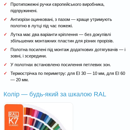
✓
Протипожежні ручки європейського виробника,
підпружинені.
✓
Антизрізи оцинковані, з пазом — краще утримують
полотно в лутці під час пожежі.
✓
Лутка має два варіанти кріплення — без докупівлі
збільшених монтажних пластин для різних прорізів.
✓
Полотна посилені під монтаж додаткових дотягувачів — і
зовні, і зсередини.
✓
У полотнах встановлено посилення петлевих зон.
✓
Термострічка по периметру: для EI 30 — 10 мм, для EI 60
— 20 мм.
Колір — будь-який за шкалою RAL