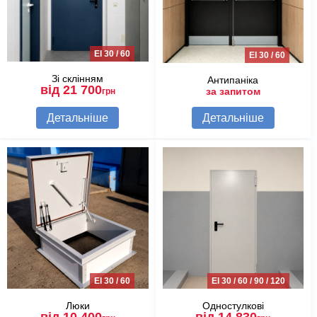
EI 30 / 60
EI 30 / 60
Зі склінням
Антипаніка
від 21 700
за запитом
грн
Детальніше
Детальніше
EI 30 / 60
EI 30 / 60 / 90 / 120
Люки
Одностулкові
від 10 400
від 14 830