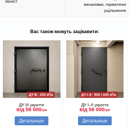
Захист
механізми, герметичні
ущільнення
Вас також можуть зацікавити:
ДУ III · 200 кПа
ДУ I–II · 900 / 440 кПа
ДУ III укриття
ДУ I–II укриття
від 56 000
від 56 000
грн
грн
Детальніше
Детальніше