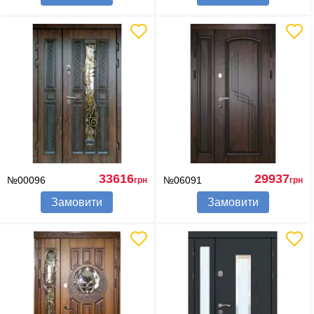
33616
29937
№00096
№06091
грн
грн
Замовити
Замовити