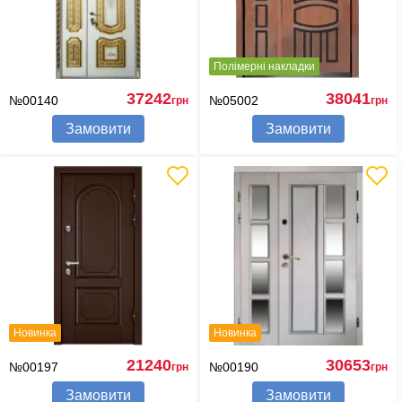
Полімерні накладки
37242
38041
№00140
№05002
грн
грн
Замовити
Замовити
Новинка
Новинка
21240
30653
№00197
№00190
грн
грн
Замовити
Замовити