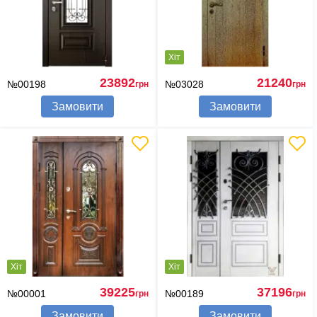
Хіт
23892
21240
№00198
№03028
грн
грн
Замовити
Замовити
Хіт
Хіт
39225
37196
№00001
№00189
грн
грн
Замовити
Замовити