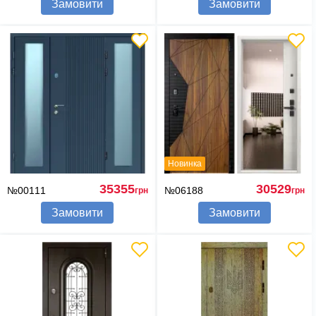
Замовити
Замовити
Новинка
35355
30529
№00111
№06188
грн
грн
Замовити
Замовити