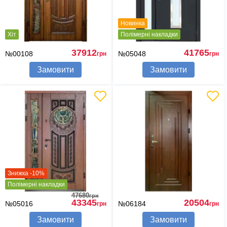
Новинка
Хіт
Полімерні накладки
37912
41765
№00108
№05048
грн
грн
Замовити
Замовити
Знижка -10%
Полімерні накладки
47680
грн
43345
20504
№05016
№06184
грн
грн
Замовити
Замовити