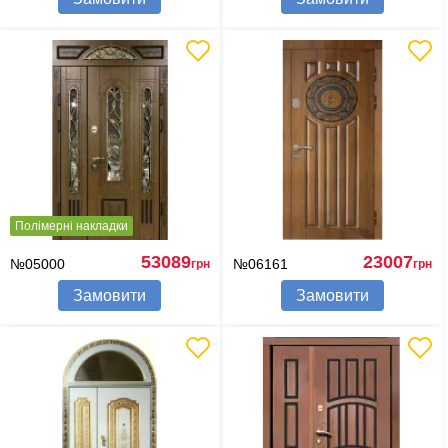
Полімерні накладки
53089
23007
№05000
№06161
грн
грн
Замовити
Замовити