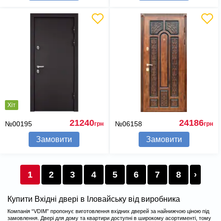
Хіт
21240
24186
№00195
№06158
грн
грн
Замовити
Замовити
1
2
3
4
5
6
7
8
›
Купити Вхідні двері в Іловайську від виробника
Компанія “VDIM” пропонує виготовлення вхідних дверей за найнижчою ціною під
замовлення. Двері для дому та квартири доступні в широкому асортименті, тому