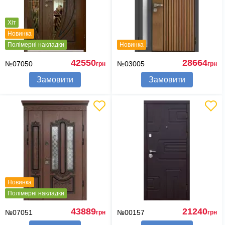
Хіт
Новинка
Полімерні накладки
Новинка
42550
28664
№07050
№03005
грн
грн
Замовити
Замовити
Новинка
Полімерні накладки
43889
21240
№07051
№00157
грн
грн