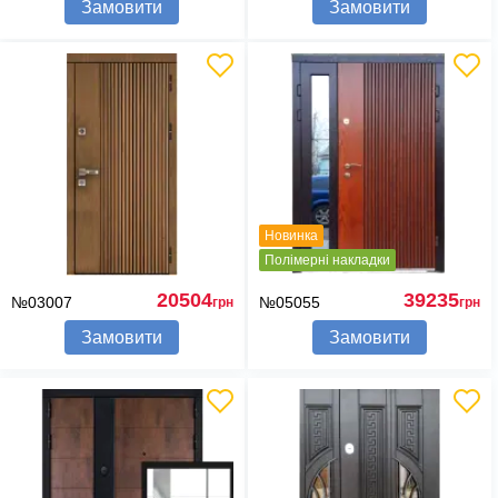
Замовити
Замовити
Новинка
Полімерні накладки
20504
39235
№03007
№05055
грн
грн
Замовити
Замовити