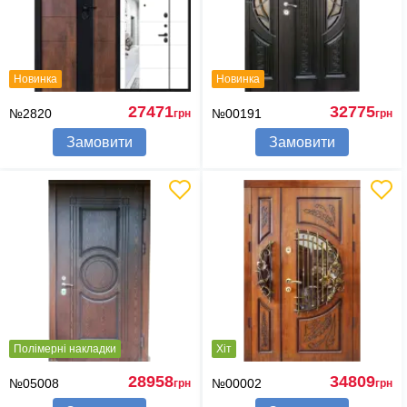
Новинка
Новинка
27471
32775
№2820
№00191
грн
грн
Замовити
Замовити
Полімерні накладки
Хіт
28958
34809
№05008
№00002
грн
грн