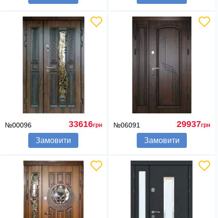
33616
29937
№00096
№06091
грн
грн
Замовити
Замовити