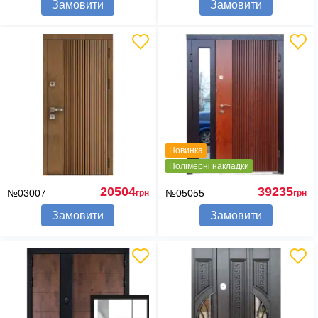
Замовити
Замовити
Новинка
Полімерні накладки
20504
39235
№03007
№05055
грн
грн
Замовити
Замовити