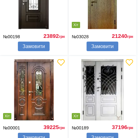
Хіт
23892
21240
№00198
№03028
грн
грн
Замовити
Замовити
Хіт
Хіт
39225
37196
№00001
№00189
грн
грн
Замовити
Замовити