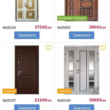
Полімерні накладки
37242
38041
№00140
№05002
грн
грн
Замовити
Замовити
Новинка
Новинка
21240
30653
№00197
№00190
грн
грн
Замовити
Замовити