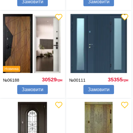
Замовити
Замовити
Новинка
30529
35355
№06188
№00111
грн
грн
Замовити
Замовити