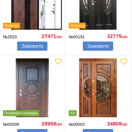
Новинка
Новинка
27471
32775
№2820
№00191
грн
грн
Замовити
Замовити
Полімерні накладки
Хіт
28958
34809
№05008
№00002
грн
грн