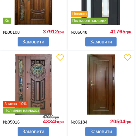
Новинка
Хіт
Полімерні накладки
37912
41765
№00108
№05048
грн
грн
Замовити
Замовити
Знижка -10%
Полімерні накладки
47680
грн
43345
20504
№05016
№06184
грн
грн
Замовити
Замовити