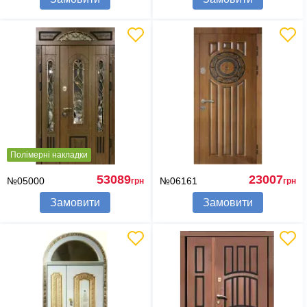
Полімерні накладки
53089
23007
№05000
№06161
грн
грн
Замовити
Замовити