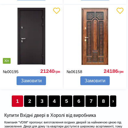
Хіт
21240
24186
№00195
№06158
грн
грн
Замовити
Замовити
1
2
3
4
5
6
7
8
›
Купити Вхідні двері в Хоролі від виробника
Компанія “VDIM” пропонує виготовлення вхідних дверей за найнижчою ціною під
замовлення. Двері для дому та квартири доступні в широкому асортименті, тому