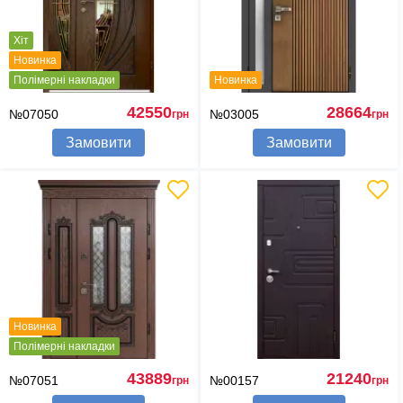
Хіт
Новинка
Полімерні накладки
Новинка
42550
28664
№07050
№03005
грн
грн
Замовити
Замовити
Новинка
Полімерні накладки
43889
21240
№07051
№00157
грн
грн