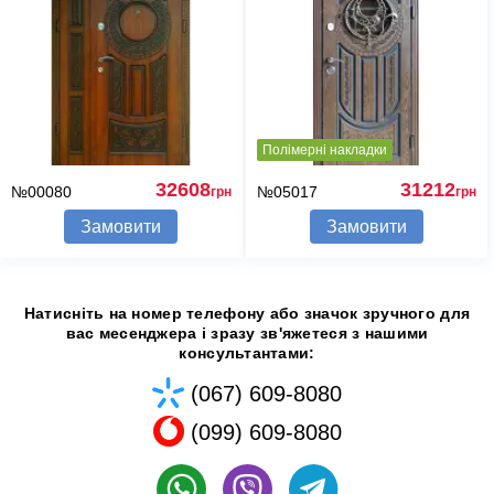
Полімерні накладки
32608
31212
№00080
№05017
грн
грн
Замовити
Замовити
Натисніть на номер телефону або значок зручного для
вас месенджера і зразу зв'яжетеся з нашими
консультантами:
(067) 609-8080
(099) 609-8080