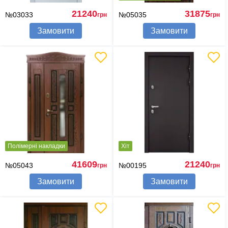
21240
31875
№03033
№05035
грн
грн
Замовити
Замовити
Полімерні накладки
Хіт
41609
21240
№05043
№00195
грн
грн
Замовити
Замовити