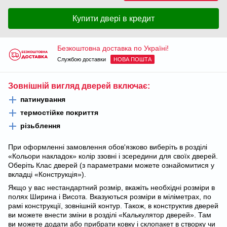
Купити двері в кредит
Безкоштовна доставка по Україні!
Службою доставки
НОВА ПОШТА
Зовнішній вигляд дверей включає:
патинування
термостійке покриття
різьблення
При оформленні замовлення обов'язково виберіть в розділі
«Кольори накладок» колір ззовні і зсередини для своїх дверей.
Оберіть Клас дверей (з параметрами можете ознайомитися у
вкладці «Конструкція»).
Якщо у вас нестандартний розмір, вкажіть необхідні розміри в
полях Ширина і Висота. Вказуються розміри в міліметрах, по
рамі конструкції, зовнішній контур. Також, в конструктив дверей
ви можете внести зміни в розділі «Калькулятор дверей». Там
ви можете додати або прибрати ковку і склопакет в створку чи