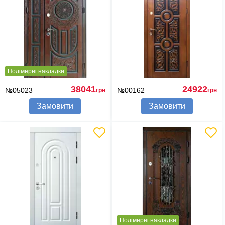
Полімерні накладки
38041
24922
№05023
№00162
грн
грн
Замовити
Замовити
Полімерні накладки