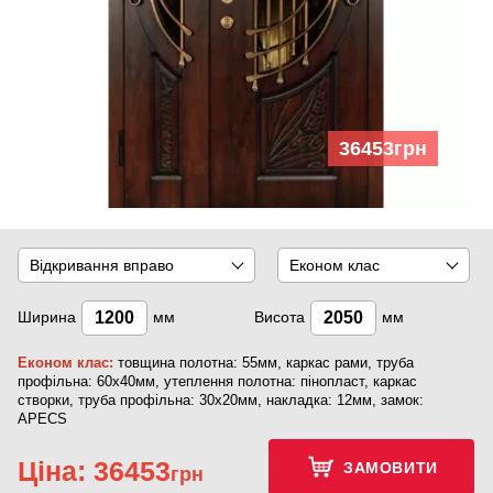
36453
грн
Відкривання вправо
Економ клас
Ширина
мм
Висота
мм
Економ клас:
товщина полотна: 55мм, каркас рами, труба
профільна: 60х40мм, утеплення полотна: пінопласт, каркас
створки, труба профільна: 30х20мм, накладка: 12мм, замок:
APECS
Ціна:
36453
ЗАМОВИТИ
грн