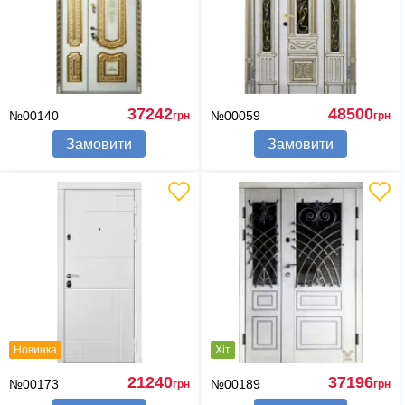
37242
48500
№00140
№00059
грн
грн
Замовити
Замовити
Новинка
Хіт
21240
37196
№00173
№00189
грн
грн