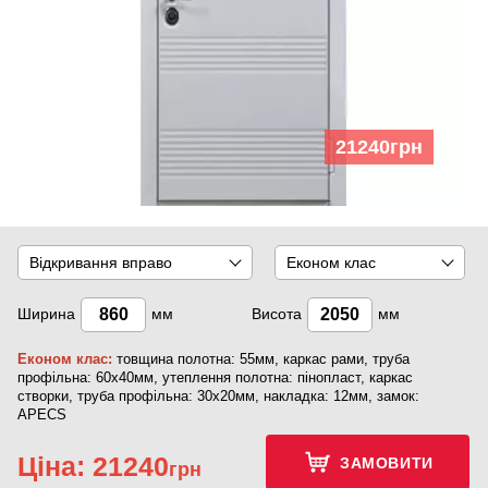
21240
грн
Відкривання вправо
Економ клас
Ширина
мм
Висота
мм
Економ клас:
товщина полотна: 55мм, каркас рами, труба
профільна: 60х40мм, утеплення полотна: пінопласт, каркас
створки, труба профільна: 30х20мм, накладка: 12мм, замок:
APECS
Ціна:
21240
ЗАМОВИТИ
грн