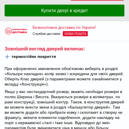
Купити двері в кредит
Безкоштовна доставка по Україні!
Службою доставки
НОВА ПОШТА
Зовнішній вигляд дверей включає:
термостійке покриття
При оформленні замовлення обов'язково виберіть в розділі
«Кольори накладок» колір ззовні і зсередини для своїх дверей.
Оберіть Клас дверей (з параметрами можете ознайомитися у
вкладці «Конструкція»).
Якщо у вас нестандартний розмір, вкажіть необхідні розміри в
полях Ширина і Висота. Вказуються розміри в міліметрах, по
рамі конструкції, зовнішній контур. Також, в конструктив дверей
ви можете внести зміни в розділі «Калькулятор дверей». Там
ви можете додати або прибрати ковку і склопакет в створку чи
фрамугу, змінити елементи оздоблення, додати накладку на
поріг з нержавіючої сталі і таке інше. Відповідно до змін
параметрів буде змінюватися ціна в меншу або більшу