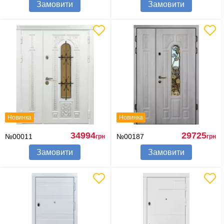
Замовити
Замовити
Новинка
Новинка
34994
29725
№00011
№00187
грн
грн
Замовити
Замовити