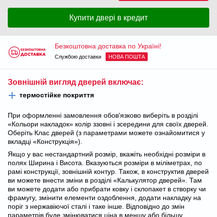
Купити двері в кредит
Безкоштовна доставка по Україні!
Службою доставки
НОВА ПОШТА
Зовнішній вигляд дверей включає:
термостійке покриття
При оформленні замовлення обов'язково виберіть в розділі
«Кольори накладок» колір ззовні і зсередини для своїх дверей.
Оберіть Клас дверей (з параметрами можете ознайомитися у
вкладці «Конструкція»).
Якщо у вас нестандартний розмір, вкажіть необхідні розміри в
полях Ширина і Висота. Вказуються розміри в міліметрах, по
рамі конструкції, зовнішній контур. Також, в конструктив дверей
ви можете внести зміни в розділі «Калькулятор дверей». Там
ви можете додати або прибрати ковку і склопакет в створку чи
фрамугу, змінити елементи оздоблення, додати накладку на
поріг з нержавіючої сталі і таке інше. Відповідно до змін
параметрів буде змінюватися ціна в меншу або більшу