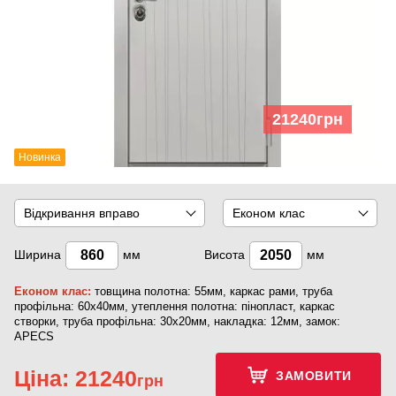
21240
грн
Новинка
Відкривання вправо
Економ клас
Ширина
мм
Висота
мм
Економ клас:
товщина полотна: 55мм, каркас рами, труба
профільна: 60х40мм, утеплення полотна: пінопласт, каркас
створки, труба профільна: 30х20мм, накладка: 12мм, замок:
APECS
Ціна:
21240
ЗАМОВИТИ
грн