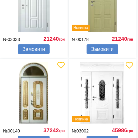
Новинка
21240
21240
№03033
№00178
грн
грн
Замовити
Замовити
Новинка
37242
45986
№00140
№03002
грн
грн