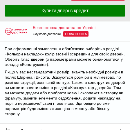
Купити двері в кредит
Безкоштовна доставка по Україні!
Службою доставки
НОВА ПОШТА
При оформленні замовлення обов'язково виберіть в розділі
«Кольори накладок» колір ззовні і зсередини для своїх дверей.
Оберіть Клас дверей (з параметрами можете ознайомитися у
вкладці «Конструкція»).
Якщо у вас нестандартний розмір, вкажіть необхідні розміри в
полях Ширина і Висота. Вказуються розміри в міліметрах, по
рамі конструкції, зовнішній контур. Також, в конструктив дверей
ви можете внести зміни в розділі «Калькулятор дверей». Там
ви можете додати або прибрати ковку і склопакет в створку чи
фрамугу, змінити елементи оздоблення, додати накладку на
поріг з нержавіючої сталі і таке інше. Відповідно до змін
параметрів буде змінюватися ціна в меншу або більшу
сторону.