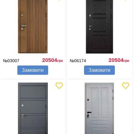
20504
20504
№03007
№06174
грн
грн
Замовити
Замовити