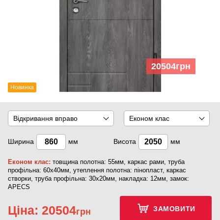
20504
грн
Новинка
Відкривання вправо
Економ клас
Ширина
мм
Висота
мм
Економ клас:
товщина полотна: 55мм, каркас рами, труба
профільна: 60х40мм, утеплення полотна: пінопласт, каркас
створки, труба профільна: 30х20мм, накладка: 12мм, замок:
APECS
Ціна:
20504
ЗАМОВИТИ
грн