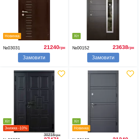
Новинка
Хіт
21240
23638
№03031
№00152
грн
грн
Замовити
Замовити
Хіт
Хіт
Знижка -10%
Новинка
30218
грн