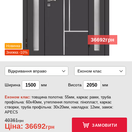
36692
грн
Новинка
Знижка -10%
Відкривання вправо
Економ клас
Ширина
мм
Висота
мм
Економ клас:
товщина полотна: 55мм, каркас рами, труба
профільна: 60х40мм, утеплення полотна: пінопласт, каркас
створки, труба профільна: 30х20мм, накладка: 12мм, замок:
APECS
40361
грн
Ціна:
36692
ЗАМОВИТИ
грн