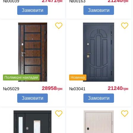
27471
21240
№00039
№00163
грн
грн
Замовити
Замовити
Полімерні накладки
Новинка
28958
21240
№05029
№03041
грн
грн
Замовити
Замовити