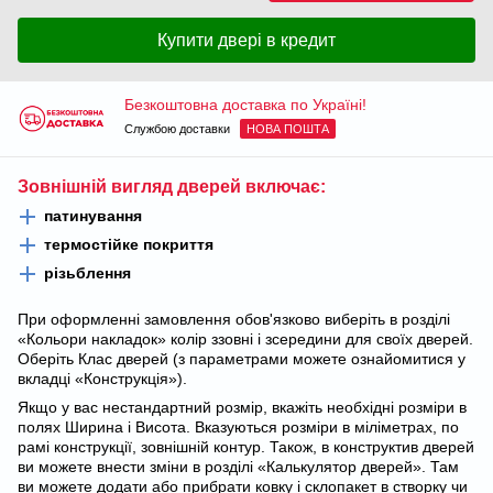
Купити двері в кредит
Безкоштовна доставка по Україні!
Службою доставки
НОВА ПОШТА
Зовнішній вигляд дверей включає:
патинування
термостійке покриття
різьблення
При оформленні замовлення обов'язково виберіть в розділі
«Кольори накладок» колір ззовні і зсередини для своїх дверей.
Оберіть Клас дверей (з параметрами можете ознайомитися у
вкладці «Конструкція»).
Якщо у вас нестандартний розмір, вкажіть необхідні розміри в
полях Ширина і Висота. Вказуються розміри в міліметрах, по
рамі конструкції, зовнішній контур. Також, в конструктив дверей
ви можете внести зміни в розділі «Калькулятор дверей». Там
ви можете додати або прибрати ковку і склопакет в створку чи