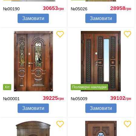
30653
28958
№00190
№05026
грн
грн
Замовити
Замовити
Хіт
Полімерні накладки
39225
39102
№00001
№05009
грн
грн
Замовити
Замовити