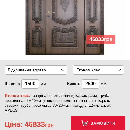
46833
грн
Відкривання вправо
Економ клас
Ширина
мм
Висота
мм
Економ клас:
товщина полотна: 55мм, каркас рами, труба
профільна: 60х40мм, утеплення полотна: пінопласт, каркас
створки, труба профільна: 30х20мм, накладка: 12мм, замок:
APECS
Ціна:
46833
ЗАМОВИТИ
грн