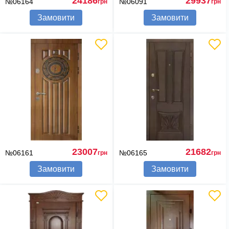
24186
29937
№06164
№06091
грн
грн
Замовити
Замовити
23007
21682
№06161
№06165
грн
грн
Замовити
Замовити