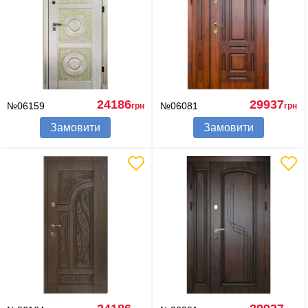
24186
29937
№06159
№06081
грн
грн
Замовити
Замовити