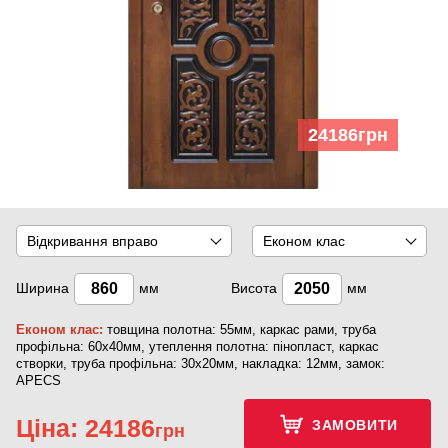
24186
грн
Відкривання вправо
Економ клас
Ширина
мм
Висота
мм
Економ клас:
товщина полотна: 55мм, каркас рами, труба
профільна: 60х40мм, утеплення полотна: пінопласт, каркас
створки, труба профільна: 30х20мм, накладка: 12мм, замок:
APECS
Ціна:
24186
ЗАМОВИТИ
грн