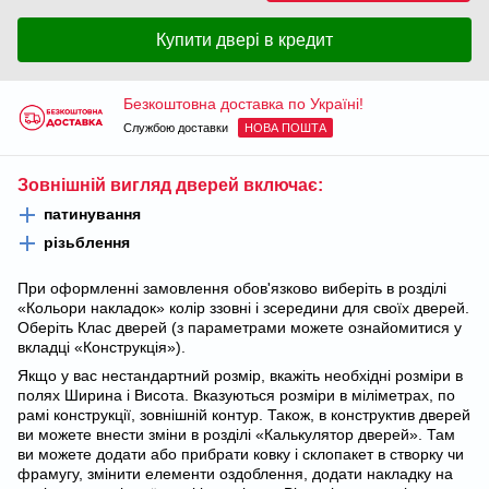
Купити двері в кредит
Безкоштовна доставка по Україні!
Службою доставки
НОВА ПОШТА
Зовнішній вигляд дверей включає:
патинування
різьблення
При оформленні замовлення обов'язково виберіть в розділі
«Кольори накладок» колір ззовні і зсередини для своїх дверей.
Оберіть Клас дверей (з параметрами можете ознайомитися у
вкладці «Конструкція»).
Якщо у вас нестандартний розмір, вкажіть необхідні розміри в
полях Ширина і Висота. Вказуються розміри в міліметрах, по
рамі конструкції, зовнішній контур. Також, в конструктив дверей
ви можете внести зміни в розділі «Калькулятор дверей». Там
ви можете додати або прибрати ковку і склопакет в створку чи
фрамугу, змінити елементи оздоблення, додати накладку на