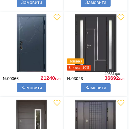
Замовити
Замовити
Новинка
Знижка -10%
40361
грн
21240
36692
№00066
№03026
грн
грн
Замовити
Замовити