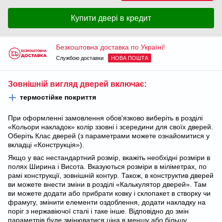
Купити двері в кредит
Безкоштовна доставка по Україні!
Службою доставки
НОВА ПОШТА
Зовнішній вигляд дверей включає:
термостійке покриття
При оформленні замовлення обов'язково виберіть в розділі
«Кольори накладок» колір ззовні і зсередини для своїх дверей.
Оберіть Клас дверей (з параметрами можете ознайомитися у
вкладці «Конструкція»).
Якщо у вас нестандартний розмір, вкажіть необхідні розміри в
полях Ширина і Висота. Вказуються розміри в міліметрах, по
рамі конструкції, зовнішній контур. Також, в конструктив дверей
ви можете внести зміни в розділі «Калькулятор дверей». Там
ви можете додати або прибрати ковку і склопакет в створку чи
фрамугу, змінити елементи оздоблення, додати накладку на
поріг з нержавіючої сталі і таке інше. Відповідно до змін
параметрів буде змінюватися ціна в меншу або більшу