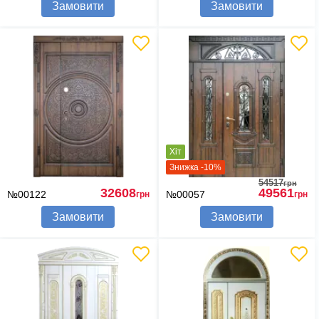
Замовити
Замовити
Хіт
Знижка -10%
54517
грн
32608
49561
№00122
№00057
грн
грн
Замовити
Замовити