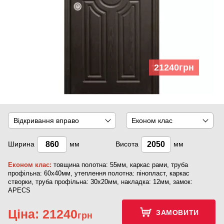
21240
грн
Відкривання вправо
Економ клас
Ширина
мм
Висота
мм
Економ клас:
товщина полотна: 55мм, каркас рами, труба
профільна: 60х40мм, утеплення полотна: пінопласт, каркас
створки, труба профільна: 30х20мм, накладка: 12мм, замок:
APECS
Ціна:
21240
ЗАМОВИТИ
грн