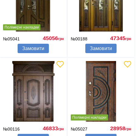
Полімерні накладки
45056
47345
№05041
№00188
грн
грн
Замовити
Замовити
Полімерні накладки
46833
28958
№00116
№05027
грн
грн