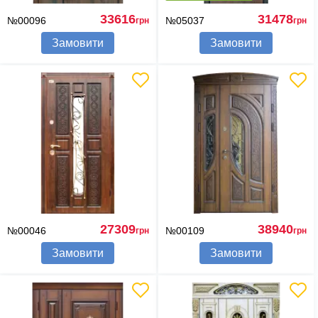
33616
31478
№00096
№05037
грн
грн
Замовити
Замовити
27309
38940
№00046
№00109
грн
грн
Замовити
Замовити