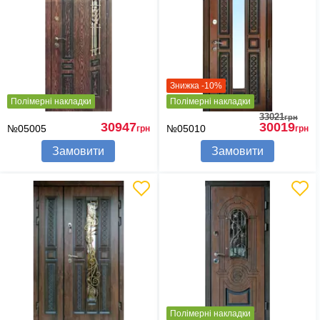
Знижка -10%
Полімерні накладки
Полімерні накладки
33021
грн
30947
30019
№05005
№05010
грн
грн
Замовити
Замовити
Полімерні накладки