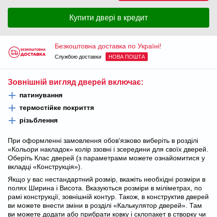
Купити двері в кредит
Безкоштовна доставка по Україні!
Службою доставки
НОВА ПОШТА
Зовнішній вигляд дверей включає:
патинування
термостійке покриття
різьблення
При оформленні замовлення обов'язково виберіть в розділі
«Кольори накладок» колір ззовні і зсередини для своїх дверей.
Оберіть Клас дверей (з параметрами можете ознайомитися у
вкладці «Конструкція»).
Якщо у вас нестандартний розмір, вкажіть необхідні розміри в
полях Ширина і Висота. Вказуються розміри в міліметрах, по
рамі конструкції, зовнішній контур. Також, в конструктив дверей
ви можете внести зміни в розділі «Калькулятор дверей». Там
ви можете додати або прибрати ковку і склопакет в створку чи