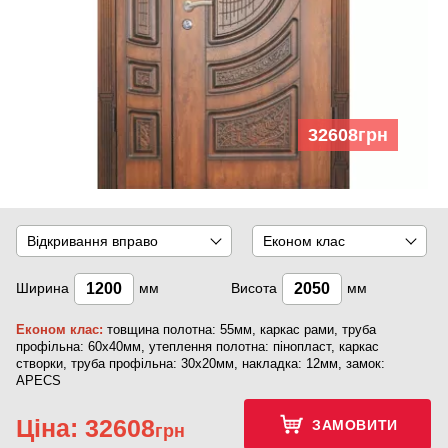
32608
грн
Відкривання вправо
Економ клас
Ширина
мм
Висота
мм
Економ клас:
товщина полотна: 55мм, каркас рами, труба
профільна: 60х40мм, утеплення полотна: пінопласт, каркас
створки, труба профільна: 30х20мм, накладка: 12мм, замок:
APECS
Ціна:
32608
ЗАМОВИТИ
грн