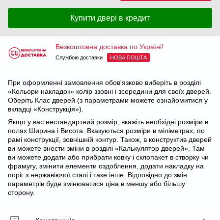
Купити двері в кредит
Безкоштовна доставка по Україні!
Службою доставки
НОВА ПОШТА
При оформленні замовлення обов'язково виберіть в розділі
«Кольори накладок» колір ззовні і зсередини для своїх дверей.
Оберіть Клас дверей (з параметрами можете ознайомитися у
вкладці «Конструкція»).
Якщо у вас нестандартний розмір, вкажіть необхідні розміри в
полях Ширина і Висота. Вказуються розміри в міліметрах, по
рамі конструкції, зовнішній контур. Також, в конструктив дверей
ви можете внести зміни в розділі «Калькулятор дверей». Там
ви можете додати або прибрати ковку і склопакет в створку чи
фрамугу, змінити елементи оздоблення, додати накладку на
поріг з нержавіючої сталі і таке інше. Відповідно до змін
параметрів буде змінюватися ціна в меншу або більшу
сторону.