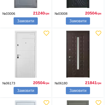
21240
20504
№03006
№03008
грн
грн
Замовити
Замовити
20504
21841
№06173
№06180
грн
грн
Замовити
Замовити