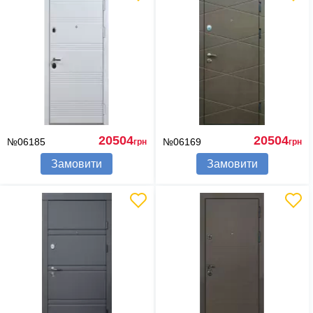
20504
20504
№06185
№06169
грн
грн
Замовити
Замовити