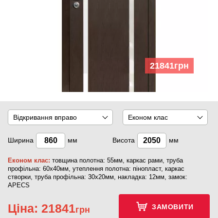
21841
грн
Відкривання вправо
Економ клас
Ширина
мм
Висота
мм
Економ клас:
товщина полотна: 55мм, каркас рами, труба
профільна: 60х40мм, утеплення полотна: пінопласт, каркас
створки, труба профільна: 30х20мм, накладка: 12мм, замок:
APECS
Ціна:
21841
ЗАМОВИТИ
грн