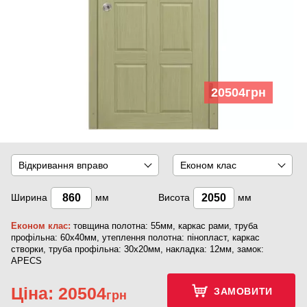
20504
грн
Відкривання вправо
Економ клас
Ширина
мм
Висота
мм
Економ клас:
товщина полотна: 55мм, каркас рами, труба
профільна: 60х40мм, утеплення полотна: пінопласт, каркас
створки, труба профільна: 30х20мм, накладка: 12мм, замок:
APECS
Ціна:
20504
ЗАМОВИТИ
грн