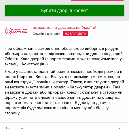
Купити двері в кредит
Безкоштовна доставка по Україні!
Службою доставки
НОВА ПОШТА
При оформленні замовлення обов'язково виберіть в розділі
«Кольори накладок» колір ззовні і зсередини для своїх дверей.
Оберіть Клас дверей (з параметрами можете ознайомитися у
вкладці «Конструкція»).
Якщо у вас нестандартний розмір, вкажіть необхідні розміри в
полях Ширина і Висота. Вказуються розміри в міліметрах, по
рамі конструкції, зовнішній контур. Також, в конструктив дверей
ви можете внести зміни в розділі «Калькулятор дверей». Там
ви можете додати або прибрати ковку і склопакет в створку чи
фрамугу, змінити елементи оздоблення, додати накладку на
поріг з нержавіючої сталі і таке інше. Відповідно до змін
параметрів буде змінюватися ціна в меншу або більшу
сторону.