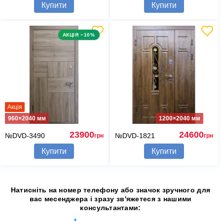
Купити
Купити
АКЦІЯ −10%
Акція
960×2040 мм
1200×2040 мм
23900
24600
№DVD-3490
№DVD-1821
грн
грн
Купити
Купити
Натисніть на номер телефону або значок зручного для
вас месенджера і зразу зв'яжетеся з нашими
консультантами: