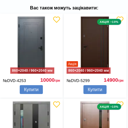
Вас також можуть зацікавити:
АКЦІЯ −10%
Акція
860×2040 / 960×2040 мм
860×2040 / 960×2040 мм
10000
14900
№DVD-4253
№DVD-5299
грн
грн
Купити
Купити
АКЦІЯ −10%