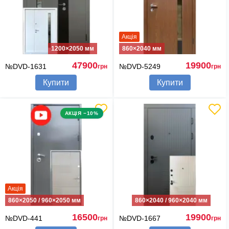
Акція
1200×2050 мм
860×2040 мм
47900
19900
№DVD-1631
№DVD-5249
грн
грн
Купити
Купити
АКЦІЯ −10%
Акція
860×2050 / 960×2050 мм
860×2040 / 960×2040 мм
16500
19900
№DVD-441
№DVD-1667
грн
грн