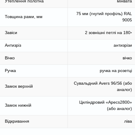
Утеплення полотна
мінвата
75 мм (гнутий профіль) RAL
Товщина рами, мм
9005
Завіси
2 зовнішні петлі на 180◦
Антизріз
антизрізи
Вічко
вічко
Ручка
ручка на розетці
Сувальдний Аvers 96/S6 (або
Замок верхній
аналог)
Циліндровий «Аpecs2800»
Замок нижній
(або аналог)
Відкривання
ліва