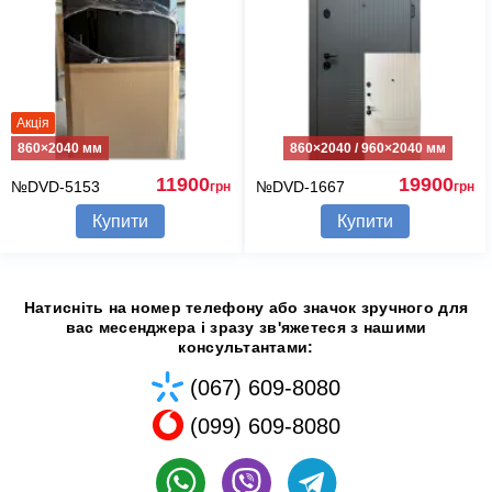
Акція
860×2040 мм
860×2040 / 960×2040 мм
11900
19900
№DVD-5153
№DVD-1667
грн
грн
Купити
Купити
Натисніть на номер телефону або значок зручного для
вас месенджера і зразу зв'яжетеся з нашими
консультантами:
(067) 609-8080
(099) 609-8080