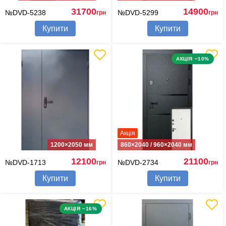
31700
14900
№DVD-5238
№DVD-5299
грн
грн
Купити
Купити
АКЦІЯ −10%
Акція
1200×2050 мм
860×2040 / 960×2040 мм
12100
21100
№DVD-1713
№DVD-2734
грн
грн
Купити
Купити
АКЦІЯ −16%