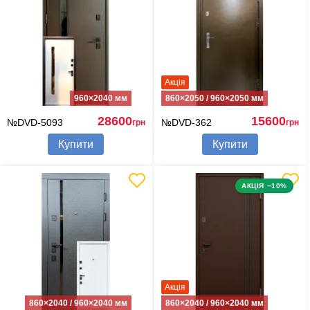
Акція
960×2040 мм
860×2050 / 960×2050 мм
28600
15600
№DVD-5093
№DVD-362
грн
грн
Купити
Купити
АКЦІЯ −10%
Акція
860×2040 / 960×2040 мм
860×2040 / 960×2040 мм